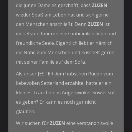
die junge Dame es geschafft, dass
ZUZEN
wieder Spaß am Leben hat und sich gerne
den Menschen anschließt. Denn
ZUZEN
ist
im tiefsten Inneren eine unheimlich liebe und
freundliche Seele. Eigentlich liebt er nämlich
die Nähe zum Menschen und kuschelt gerne
mit seiner Familie auf dem Sofa.
Als unser JESTER dem hübschen Rüden vom
liebevollen Setterland erzählte, hatte er ein
kleines Tränchen im Augenwinkel. Sowas soll
es geben? Er kann es noch gar nicht
glauben.
Wir suchen für
ZUZEN
eine verständnisvolle