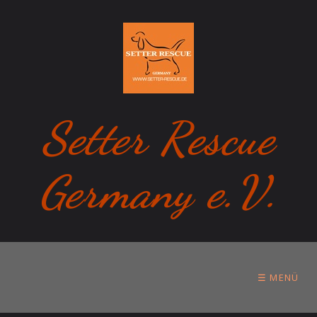
Setter Rescue
Germany e.V.
☰ MENÜ