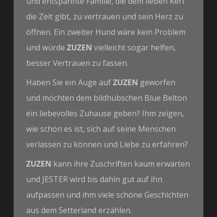
und entspannte Familie, die dem lieben Kerl
die Zeit gibt, zu vertrauen und sein Herz zu
öffnen. Ein zweiter Hund wäre kein Problem
und würde
ZUZEN
vielleicht sogar helfen,
besser Vertrauen zu fassen.
Haben Sie ein Auge auf
ZUZEN
geworfen
und möchten dem bildhübschen Blue Belton
ein liebevolles Zuhause geben? Ihm zeigen,
wie schön es ist, sich auf seine Menschen
verlassen zu können und Liebe zu erfahren?
ZUZEN
kann ihre Zuschriften kaum erwarten
und JESTER wird bis dahin gut auf ihn
aufpassen und ihm viele schöne Geschichten
aus dem Setterland erzählen.