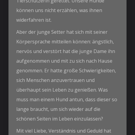
Tierschützerin gerettet. Unsere Hunde
können uns nicht erzählen, was ihnen
widerfahren ist.
Aber der junge Setter hat sich mit seiner
Körpersprache mitteilen können: ängstlich,
nervös und verstört hat die junge Dame ihn
aufgenommen und mit zu sich nach Hause
genommen. Er hatte große Schwierigkeiten,
sich Menschen anzuvertrauen und
überhaupt sein Leben zu genießen. Was
muss man einem Hund antun, dass dieser so
lange braucht, um sich wieder auf die
schönen Seiten im Leben einzulassen?
Mit viel Liebe, Verständnis und Geduld hat