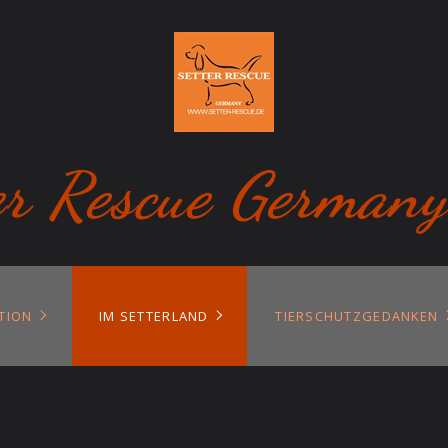
er Rescue Germany
TION
IM SETTERLAND
TIERSCHUTZGEDANKEN