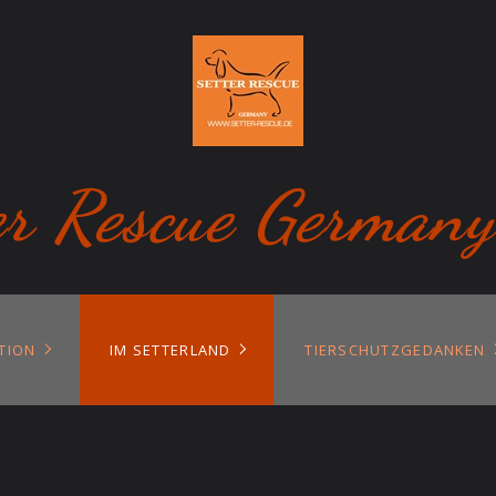
er Rescue Germany
TION
IM SETTERLAND
TIERSCHUTZGEDANKEN