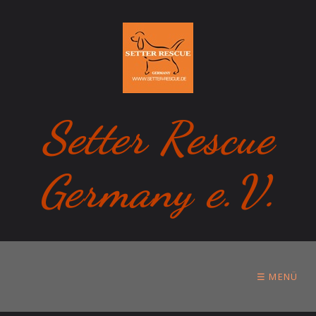
Setter Rescue
Germany e.V.
☰ MENÜ