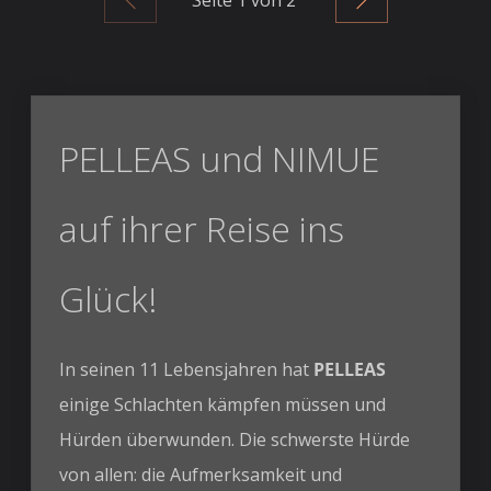
Seite
1
von 2
PELLEAS und NIMUE
auf ihrer Reise ins
Glück!
In seinen 11 Lebensjahren hat
PELLEAS
einige Schlachten kämpfen müssen und
Hürden überwunden. Die schwerste Hürde
von allen: die Aufmerksamkeit und