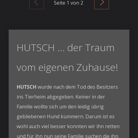
Zurück
Weiter
Seite
1
von 2
HUTSCH ... der Traum
vom eigenen Zuhause!
HUTSCH
wurde nach dem Tod des Besitzers
ins Tierheim abgegeben. Keiner in der
Familie wollte sich um den leidig übrig
gebliebenen Hund kümmern. Darum ist es
wohl auch viel besser konnten wir ihn retten
und für ihn nun seine Familie suchen die ihn