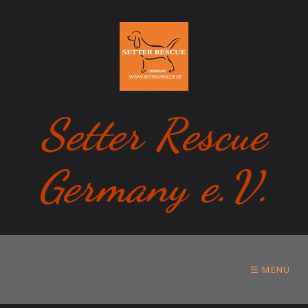
Setter Rescue
Germany e.V.
☰ MENÜ