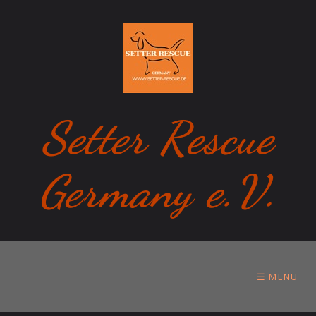
Setter Rescue
Germany e.V.
☰ MENÜ