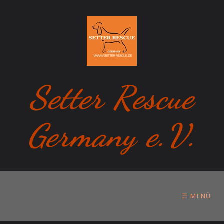
Setter Rescue
Germany e.V.
☰ MENÜ