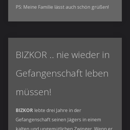
PS: Meine Familie lässt auch schön grüßen!
BIZKOR .. nie wieder in
Gefangenschaft leben
müssen!
BIZKOR
lebte drei Jahre in der
Gefangenschaft seinen Jägers in einem
kalten und ungemütlichen Zwinger. Wenn er