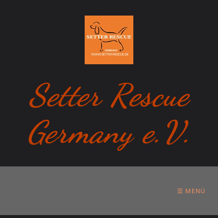
Setter Rescue
Germany e.V.
☰ MENÜ