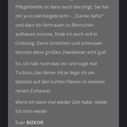
Pflegefamilie ist dann auch beruhigt. Sie hat
mir ja so viel beigebracht – „Danke dafür“
und dass ich Vertrauen zu Menschen
aufbauen konnte, finde ich auch voll in
Ordnung. Denn streicheln und schmusen
können diese großen Zweibeiner echt gut!
So, ich hab noch was vor und sage mal
Tschüss (bei dieser Hitze liege ich am
liebsten auf den kühlen Fliesen in meinem
neuen Zuhause).
Wenn ich dann mal wieder Zeit habe, melde
ich mich wieder
Euer
BIZKOR