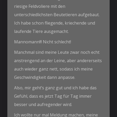
riesige Feldvoliere mit den
unterschiedlichsten Beutetieren aufgebaut.
Ich habe schon fliegende, kriechende und
laufende Tiere ausgemacht.
Mannomann!!! Nicht schlecht!
Manchmal sind meine Leute zwar noch echt
anstrengend an der Leine, aber andererseits
auch wieder ganz nett, sodass ich meine
Geschwindigkeit dann anpasse.
Also, mir geht’s ganz gut und ich habe das
Gefühl, dass es jetzt Tag für Tag immer
besser und aufregender wird.
Ich wollte nur mal Meldung machen, meine