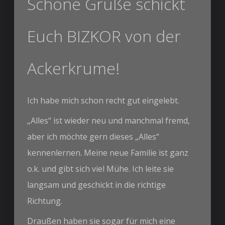
Schöne Grüße schickt
Euch BIZKOR von der
Ackerkrume!
Ich habe mich schon recht gut eingelebt.
„Alles“ ist wieder neu und manchmal fremd,
aber ich möchte gern dieses „Alles“
kennenlernen. Meine neue Familie ist ganz
o.k. und gibt sich viel Mühe. Ich leite sie
langsam und geschickt in die richtige
Richtung.
Draußen haben sie sogar für mich eine