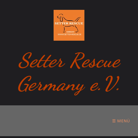
Setter Rescue
Germany e.V.
☰ MENÜ