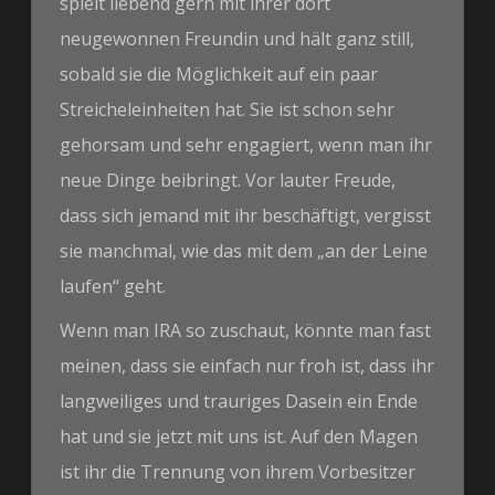
spielt liebend gern mit ihrer dort
neugewonnen Freundin und hält ganz still,
sobald sie die Möglichkeit auf ein paar
Streicheleinheiten hat. Sie ist schon sehr
gehorsam und sehr engagiert, wenn man ihr
neue Dinge beibringt. Vor lauter Freude,
dass sich jemand mit ihr beschäftigt, vergisst
sie manchmal, wie das mit dem „an der Leine
laufen“ geht.
Wenn man IRA so zuschaut, könnte man fast
meinen, dass sie einfach nur froh ist, dass ihr
langweiliges und trauriges Dasein ein Ende
hat und sie jetzt mit uns ist. Auf den Magen
ist ihr die Trennung von ihrem Vorbesitzer