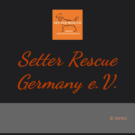
Setter Rescue
Germany e.V.
☰ MENÜ