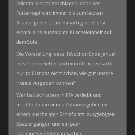
jedenfalls nicht geschlagen, denn der
Futternapf wird immer bis zum letzten
Krümel geleert. Und danach gibt es erst
einmal eine ausgiebige Kuscheleinheit auf
dem Sofa.
Die Vorstellung, dass IRA schon Ende Januar
im schönen Setterland eintrifft, ist einfach
nur toll. Ist das nicht schön, wie gut unsere
Hunde vergeben können?
Wer hat sich schon in IRA verliebt und
möchte ihr ein neues Zuhause geben mit
einem kuscheligen Schlafplatz, ausgiebigen
Spaziergängen und ein paar
Trainingseinheiten in Sachen