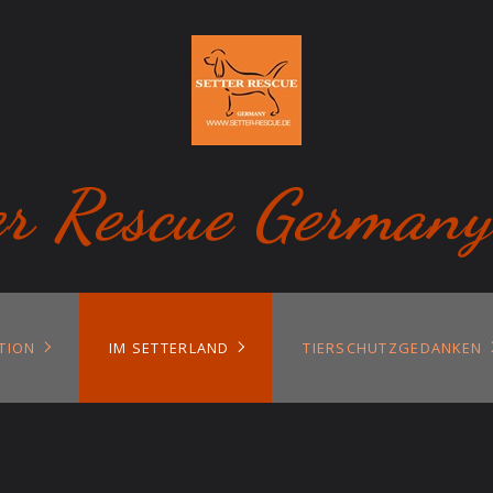
er Rescue Germany
TION
IM SETTERLAND
TIERSCHUTZGEDANKEN