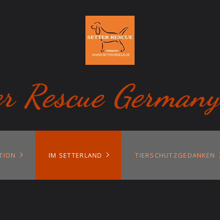
er Rescue Germany
TION
IM SETTERLAND
TIERSCHUTZGEDANKEN