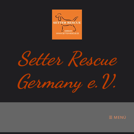
Setter Rescue
Germany e.V.
☰ MENÜ