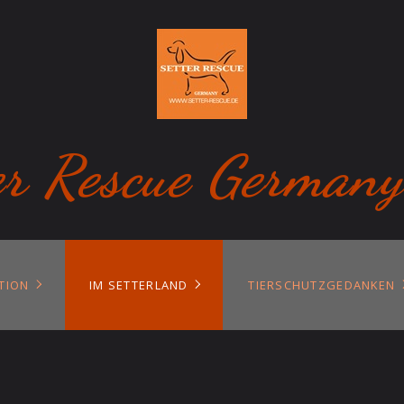
er Rescue Germany
TION
IM SETTERLAND
TIERSCHUTZGEDANKEN