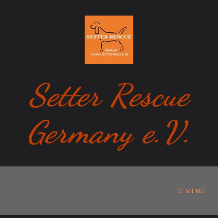
Setter Rescue
Germany e.V.
☰ MENÜ