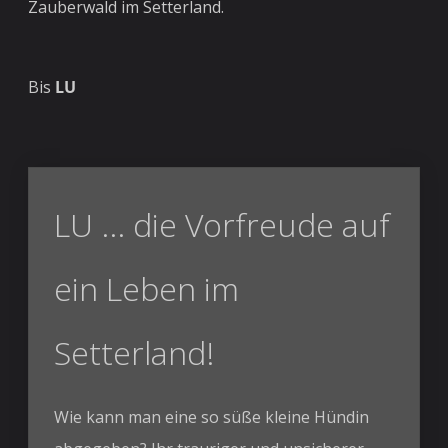
Zauberwald im Setterland.
Bis
LU
LU ... die Vorfreude auf
ein Leben im
Setterland!
Wie kann man eine so süße kleine Hündin