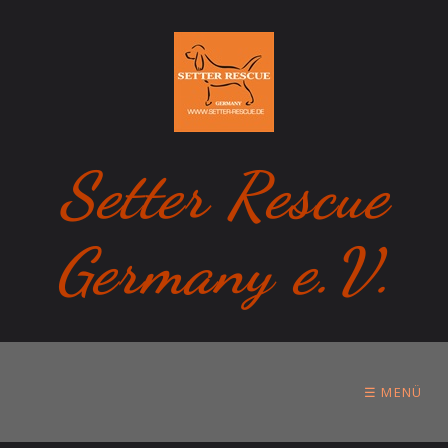
Setter Rescue
Germany e.V.
☰ MENÜ