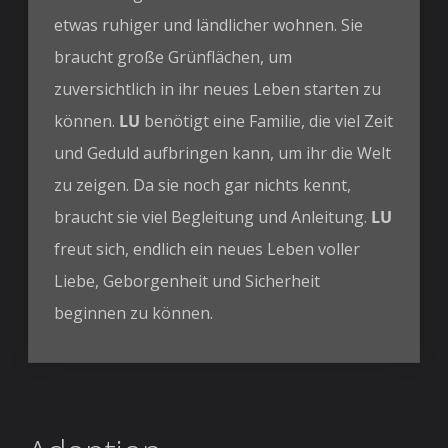
etwas ruhiger und ländlicher wohnen. Sie
braucht große Grünflächen, um
zuversichtlich in ihr neues Leben starten zu
können.
LU
benötigt eine Familie, die viel Zeit
und Geduld aufbringen kann, um ihr die Welt
zu zeigen. Da sie noch gar nichts kennt,
braucht sie viel Begleitung und Anleitung.
LU
freut sich, endlich ein neues Leben voller
Liebe, Geborgenheit und Sicherheit
beginnen zu können.