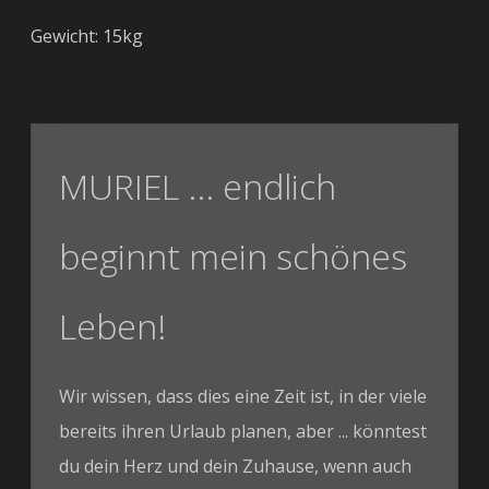
Gewicht: 15kg
MURIEL ... endlich
beginnt mein schönes
Leben!
Wir wissen, dass dies eine Zeit ist, in der viele
bereits ihren Urlaub planen, aber ... könntest
du dein Herz und dein Zuhause, wenn auch