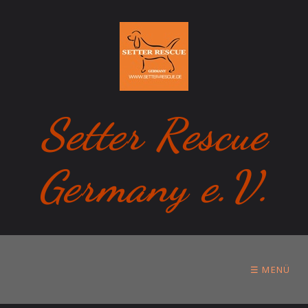
Setter Rescue
Germany e.V.
☰ MENÜ