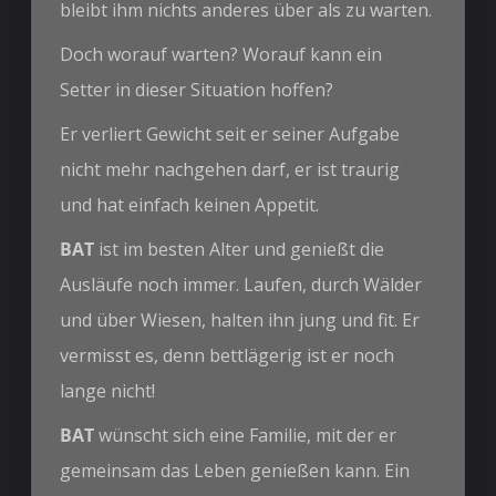
bleibt ihm nichts anderes über als zu warten.
Doch worauf warten? Worauf kann ein
Setter in dieser Situation hoffen?
Er verliert Gewicht seit er seiner Aufgabe
nicht mehr nachgehen darf, er ist traurig
und hat einfach keinen Appetit.
BAT
ist im besten Alter und genießt die
Ausläufe noch immer. Laufen, durch Wälder
und über Wiesen, halten ihn jung und fit. Er
vermisst es, denn bettlägerig ist er noch
lange nicht!
BAT
wünscht sich eine Familie, mit der er
gemeinsam das Leben genießen kann. Ein