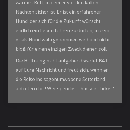
warmes Bett, in dem er vor den kalten
Nächten sicher ist. Er ist ein erfahrener
Hund, der sich für die Zukunft wünscht
endlich ein Leben führen zu dürfen, in dem
er als Hund wahrgenommen wird und nicht
bloß für einen einzigen Zweck dienen soll.
Die Hoffnung nicht aufgebend wartet
BAT
auf Eure Nachricht und freut sich, wenn er
die Reise ins sagenumwobene Setterland
antreten darf! Wer spendiert ihm sein Ticket?