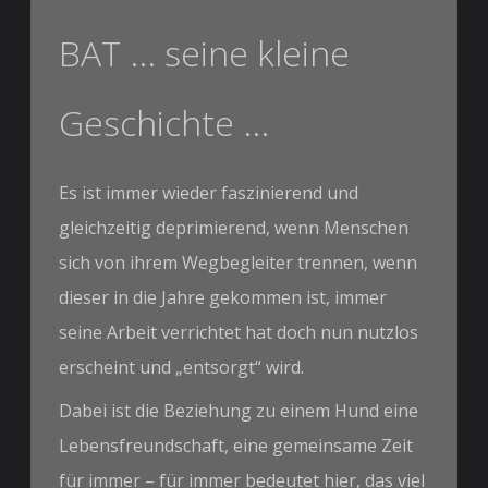
BAT ... seine kleine
Geschichte ...
Es ist immer wieder faszinierend und
gleichzeitig deprimierend, wenn Menschen
sich von ihrem Wegbegleiter trennen, wenn
dieser in die Jahre gekommen ist, immer
seine Arbeit verrichtet hat doch nun nutzlos
erscheint und „entsorgt“ wird.
Dabei ist die Beziehung zu einem Hund eine
Lebensfreundschaft, eine gemeinsame Zeit
für immer – für immer bedeutet hier, das viel