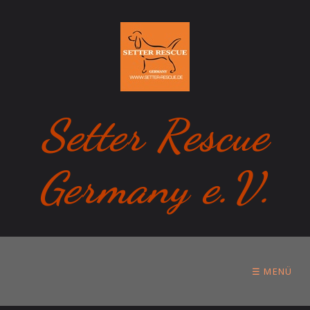
Setter Rescue
Germany e.V.
☰ MENÜ