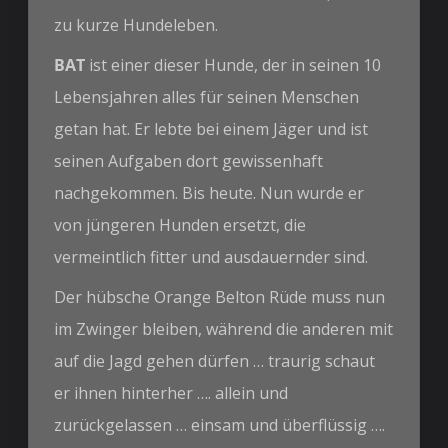
zu kurze Hundeleben.
BAT
ist einer dieser Hunde, der in seinen 10
Lebensjahren alles für seinen Menschen
getan hat. Er lebte bei einem Jäger und ist
seinen Aufgaben dort gewissenhaft
nachgekommen. Bis heute. Nun wurde er
von jüngeren Hunden ersetzt, die
vermeintlich fitter und ausdauernder sind.
Der hübsche Orange Belton Rüde muss nun
im Zwinger bleiben, während die anderen mit
auf die Jagd gehen dürfen … traurig schaut
er ihnen hinterher …. allein und
zurückgelassen … einsam und überflüssig ….