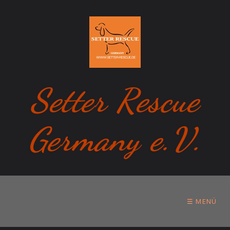
Setter Rescue
Germany e.V.
☰ MENÜ