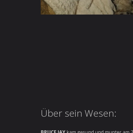
Über sein Wesen:
BRUCE JAY
kam gesund und munter am
2