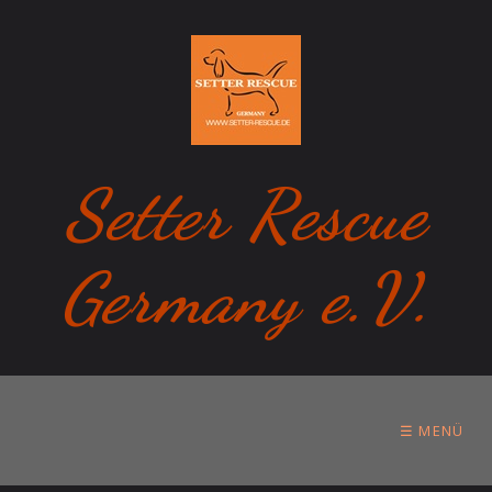
Setter Rescue
Germany e.V.
☰ MENÜ